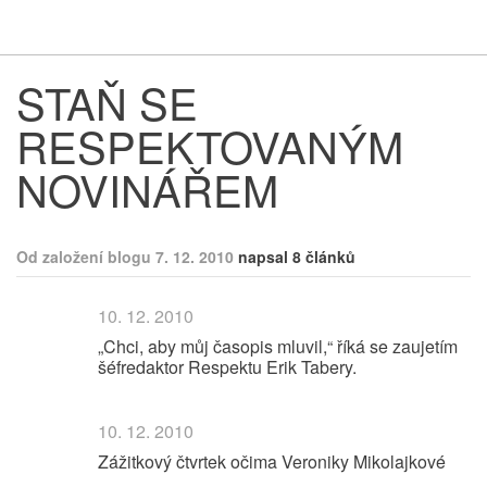
Respekt
Vy
STAŇ SE
RESPEKTOVANÝM
NOVINÁŘEM
Od založení blogu 7. 12. 2010
napsal 8 článků
10. 12. 2010
„Chci, aby můj časopis mluvil,“ říká se zaujetím
šéfredaktor Respektu Erik Tabery.
10. 12. 2010
Zážitkový čtvrtek očima Veroniky Mikolajkové